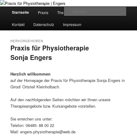
Zum
Zum
Krankengymnastik in Girod-Kleinholbach
Inhalt
sekundären
H
Such
Startseite
Praxis
Therapieangebote
Kursangebote
wechseln
Inhalt
a
wechseln
u
Praxis für Physiotherapie | Engers
Kontakt
Datenschutz
Impressum
p
t
m
HERVORGEHOBEN
Praxis für Physiotherapie
e
n
Sonja Engers
ü
Veröffentlicht am
16/01/2012
Herzlich willkommen
auf der Homepage der Praxis für Physiotherapie Sonja Engers in
Girod/ Ortsteil Kleinholbach.
Auf den nachfolgenden Seiten möchten wir Ihnen unsere
Therapieangebote bzw. Kursangebote vorstellen.
Sie erreichen uns unter:
Telefon: 06485- 88 00 22
Mail: engers-physiotherapie@web.de