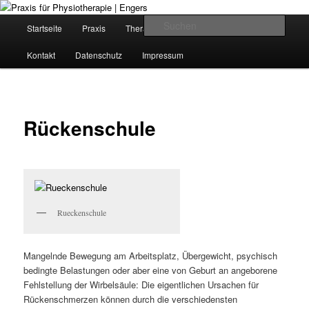
Zum
Krankengymnastik in Girod-Kleinholbach
Inhalt
Hauptmenü
Such
Kursangebote
Startseite
Praxis
Therapieangebote
wechseln
Praxis für Physiotherapie | Engers
Kontakt
Datenschutz
Impressum
Rückenschule
Rueckenschule
Mangelnde Bewegung am Arbeitsplatz, Übergewicht, psychisch
bedingte Belastungen oder aber eine von Geburt an angeborene
Fehlstellung der Wirbelsäule: Die eigentlichen Ursachen für
Rückenschmerzen können durch die verschiedensten