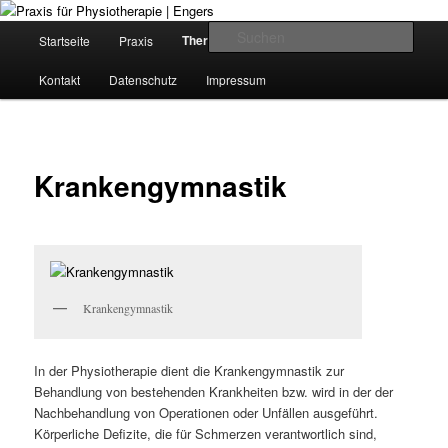
Zum
Krankengymnastik in Girod-Kleinholbach
Inhalt
H
Such
Therapieangebote
Startseite
Praxis
Kursangebote
wechseln
a
u
Praxis für Physiotherapie | Engers
Kontakt
Datenschutz
Impressum
p
t
m
e
Krankengymnastik
n
ü
Krankengymnastik
In der Physiotherapie dient die Krankengymnastik zur
Behandlung von bestehenden Krankheiten bzw. wird in der der
Nachbehandlung von Operationen oder Unfällen ausgeführt.
Körperliche Defizite, die für Schmerzen verantwortlich sind,