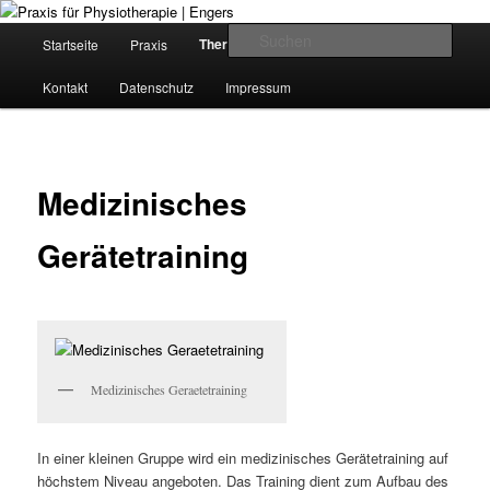
Zum
Krankengymnastik in Girod-Kleinholbach
Inhalt
H
Such
Therapieangebote
Startseite
Praxis
Kursangebote
wechseln
a
u
Praxis für Physiotherapie | Engers
Kontakt
Datenschutz
Impressum
p
t
m
e
Medizinisches
n
ü
Gerätetraining
Medizinisches Geraetetraining
In einer kleinen Gruppe wird ein medizinisches Gerätetraining auf
höchstem Niveau angeboten. Das Training dient zum Aufbau des