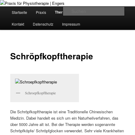
Zum
Krankengymnastik in Girod-Kleinholbach
Inhalt
H
Such
Therapieangebote
Startseite
Praxis
Kursangebote
wechseln
a
u
Praxis für Physiotherapie | Engers
Kontakt
Datenschutz
Impressum
p
t
m
e
Schröpfkopftherapie
n
ü
Schroepfkopftherapie
Die Schröpfkopftherapie ist eine Traditionelle Chinesischen
Medizin. Dabei handelt es sich um ein Naturheilverfahren, das
über 5000 Jahre alt ist. Bei der Therapie werden sogenannte
Schröpfköpfe/ Schröpfglocken verwendet. Sehr viele Krankheiten