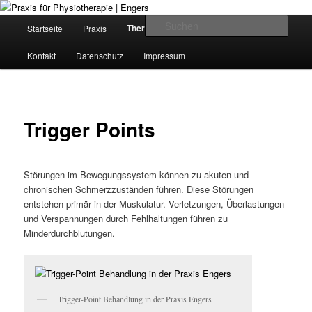
Zum
Krankengymnastik in Girod-Kleinholbach
Inhalt
H
Such
Therapieangebote
Startseite
Praxis
Kursangebote
wechseln
a
u
Praxis für Physiotherapie | Engers
Kontakt
Datenschutz
Impressum
p
t
m
e
Trigger Points
n
ü
Störungen im Bewegungssystem können zu akuten und
chronischen Schmerzzuständen führen. Diese Störungen
entstehen primär in der Muskulatur. Verletzungen, Überlastungen
und Verspannungen durch Fehlhaltungen führen zu
Minderdurchblutungen.
Trigger-Point Behandlung in der Praxis Engers